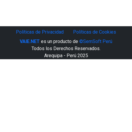
Somos la Institución Educativa Pública de Gestión
Privada “Martin Lutero”. Brindamos educación el ideal
de formar a niños y jóvenes, sobre la base de valores
contenidos en las Sagradas Escrituras, sin
discriminación alguna, quienes son educados en fe en
Políticas de Privacidad
Políticas de Cookies
Jesucristo y conocimientos científicos que sustentan el
VAIE.NET
es un producto de
©SemSoft Perú
saber humano
Todos los Derechos Reservados.
Arequipa - Perú 2025